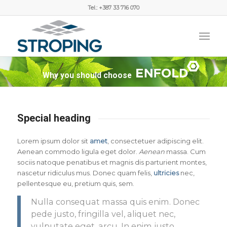
Tel.: +387 33 716 070
Why you should choose
Special heading
Lorem ipsum dolor sit
amet
, consectetuer adipiscing elit.
Aenean commodo ligula eget dolor.
Aenean
massa. Cum
sociis natoque penatibus et magnis dis parturient montes,
nascetur ridiculus mus. Donec quam felis,
ultricies
nec,
pellentesque eu, pretium quis, sem.
Nulla consequat massa quis enim. Donec
pede justo, fringilla vel, aliquet nec,
vulputate eget, arcu. In enim justo,