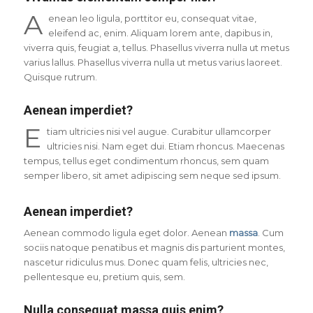
A
enean leo ligula, porttitor eu, consequat vitae,
eleifend ac, enim. Aliquam lorem ante, dapibus in,
viverra quis, feugiat a, tellus. Phasellus viverra nulla ut metus
varius lallus. Phasellus viverra nulla ut metus varius laoreet.
Quisque rutrum.
Aenean imperdiet?
E
tiam ultricies nisi vel augue. Curabitur ullamcorper
ultricies nisi. Nam eget dui. Etiam rhoncus. Maecenas
tempus, tellus eget condimentum rhoncus, sem quam
semper libero, sit amet adipiscing sem neque sed ipsum.
Aenean imperdiet?
Aenean commodo ligula eget dolor. Aenean
massa
. Cum
sociis natoque penatibus et magnis dis parturient montes,
nascetur ridiculus mus. Donec quam felis, ultricies nec,
pellentesque eu, pretium quis, sem.
Nulla consequat massa quis enim?