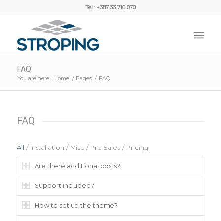
Tel.: +387 33 716 070
FAQ
You are here:
Home
/
Pages
/
FAQ
FAQ
All
/
Installation
/
Misc
/
Pre Sales
/
Pricing
Are there additional costs?
Support Included?
How to set up the theme?