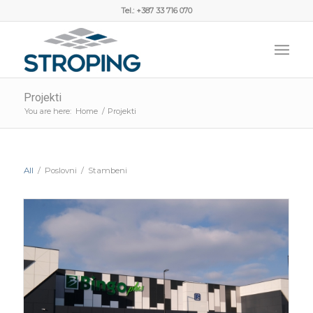
Tel.: +387 33 716 070
Projekti
You are here:
Home
/
Projekti
All
/
Poslovni
/
Stambeni