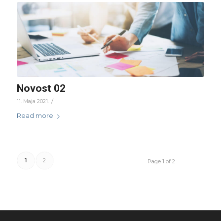
Novost 02
/
11. Maja 2021.
Read more
1
2
Page 1 of 2