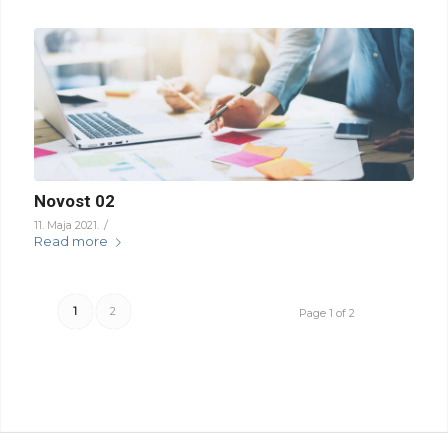
Novost 02
/
11. Maja 2021.
Read more
1
2
Page 1 of 2