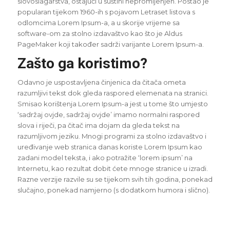
slovoslagarstva, ostajući u suštini nepromijenjen. Postao je
popularan tijekom 1960-ih s pojavom Letraset listova s
odlomcima Lorem Ipsum-a, a u skorije vrijeme sa
software-om za stolno izdavaštvo kao što je Aldus
PageMaker koji također sadrži varijante Lorem Ipsum-a.
Zašto ga koristimo?
Odavno je uspostavljena činjenica da čitača ometa
razumljivi tekst dok gleda raspored elemenata na stranici.
Smisao korištenja Lorem Ipsum-a jest u tome što umjesto
‘sadržaj ovjde, sadržaj ovjde’ imamo normalni raspored
slova i riječi, pa čitač ima dojam da gleda tekst na
razumljivom jeziku. Mnogi programi za stolno izdavaštvo i
uređivanje web stranica danas koriste Lorem Ipsum kao
zadani model teksta, i ako potražite ‘lorem ipsum’ na
Internetu, kao rezultat dobit ćete mnoge stranice u izradi.
Razne verzije razvile su se tijekom svih tih godina, ponekad
slučajno, ponekad namjerno (s dodatkom humora i slično).